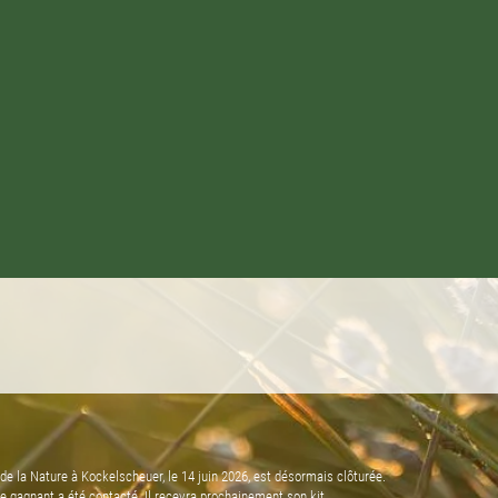
de la Nature à Kockelscheuer, le 14 juin 2026, est désormais clôturée.
 le gagnant a été contacté. Il recevra prochainement son kit