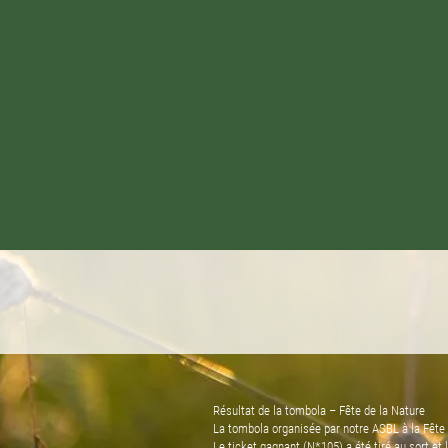
Résultat de la tombola – Fête de la Nature
La tombola organisée par notre ASBL à la Fête 
Le ticket gagnant (N*105) a été tiré au sort et